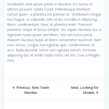
Vestibulum ante ipsum primis in faucibus orci luctus et
ultrices posuere cubilia Curae; Pellentesque interdum
rutrum quam, a pharetra est pulvinar ac. Vestibulum congue
nisl magna. Ut vulputate odio id dui convallis in adipiscing
libero condimentum. Nunc et pharetra enim. Praesent
pharetra, neque et luctus tempor, leo sapien faucibus leo, a
dignissim turpis ipsum sed libero. Sed sed luctus purus.
Aliquam faucibus turpis at libero consectetur euismod. Nam
nunc lectus, congue non egestas quis, condimentum ut
arcu. Nulla placerat, tortor non egestas rutrum, mi turpis
adipiscing dui, et mollis turpis tortor vel orci. Cras a fringilla
nunc.
Post
Previous
Next
Previous:
New Team
Next:
Looking for
navigation
post:
post:
Member
Models